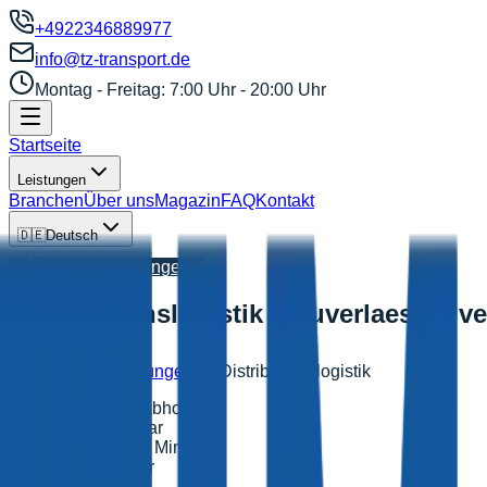
+4922346889977
info@tz-transport.de
Montag - Freitag: 7:00 Uhr - 20:00 Uhr
Startseite
Leistungen
Branchen
Über uns
Magazin
FAQ
Kontakt
🇩🇪
Deutsch
Jetzt Angebot
Angebot
Distributionslogistik – Zuverlaessig ve
Startseite
Leistungen
Distributionslogistik
Same-Day-Abholung
24/7 verfügbar
Angebot in 2 Minuten
Notfall-Kurier