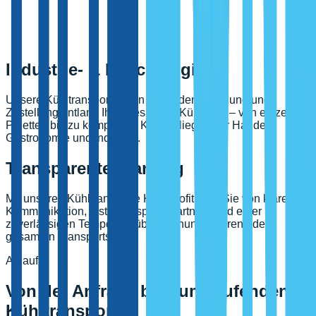
Industrie- & Frischelogistik
Unsere Kühltransporte Köln verbinden Abholung und
Zustellung entlang Ihrer gesamten Kühlkette – von einzelnen
Paletten bis zu kompletten Kühlaufliegern für Handel,
Gastronomie und Industrie.
Transparente Planung
Mit unseren Kühltransporte Köln profitieren Sie von klarer
Kommunikation, festen Ansprechpartnern und einer
zuverlässigen Temperaturüberwachung während des
gesamten Transports.
Ablauf
Von der Anfrage bis zum laufenden
Kühltransport