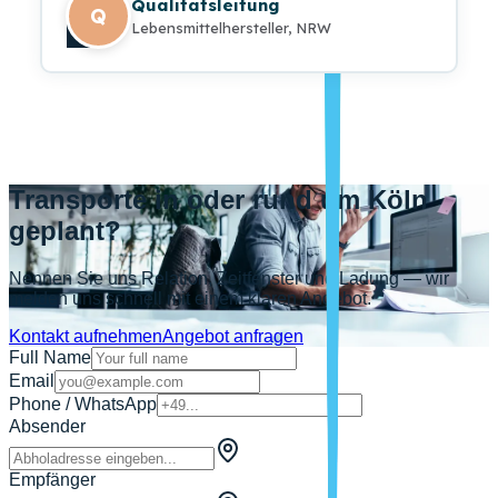
Qualitätsleitung
Q
Lebensmittelhersteller, NRW
Transporte in oder rund um Köln
geplant?
Nennen Sie uns Relation, Zeitfenster und Ladung — wir
melden uns schnell mit einem klaren Angebot.
Kontakt aufnehmen
Angebot anfragen
Full Name
Email
Phone / WhatsApp
Absender
Empfänger