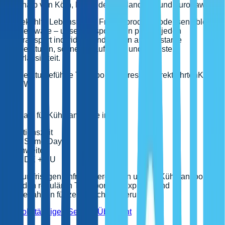
innerhalb von Köln, NRW, deutschlandweit und europaweit.
Ob gekühlte Lebensmittel, Frischeprodukte oder sensible
Handelsware – unsere Disponenten planen jeden
Kühltransport individuell und achten auf konstante
Temperaturen, schnelle Laufzeiten und höchste
Zuverlässigkeit.
Temperaturgeführte Transporte
Express & Direktfahrten
Köln
& NRW
Ihr Team für Kühltransporte in Köln
Reaktionszeit
Same Day
Reichweite
DE + EU
Bei kurzfristigen Anfragen ergänzen unsere Kühltransporte
Köln den regulären Transport mit Express- und
Sonderfahrten für zeitkritische Lieferungen.
Zur vollständigen Service-Übersicht