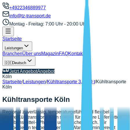
+4922346889977
info@tz-transport.de
Montag - Freitag: 7:00 Uhr - 20:00 Uhr
Startseite
Leistungen
Branchen
Über uns
Magazin
FAQ
Kontakt
🇩🇪
Deutsch
Jetzt Angebot
Angebot
Köln
Startseite
/
Leistungen
/
Kühltransporte 3,5–40 t
/
Kühltransporte
Köln
Kühltransporte Köln
Regional zuverlässig, temperaturgeführt und flexibel –
unsere Kühltransporte Köln sorgen für sichere Lieferketten
im Lebensmittel-, Pharma- und Frischebereich. Wir
transportieren temperatursensible Waren termingerecht