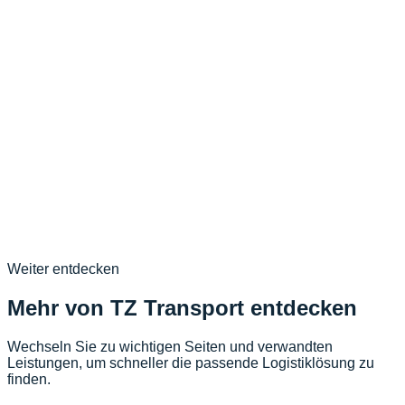
werden?
Antwort:
04
.
Sind internationale Kühltransporte möglich?
Antwort:
Noch Fragen?
+4922346889977
Kontakt >>
»
Weiter entdecken
Mehr von TZ Transport entdecken
Wechseln Sie zu wichtigen Seiten und verwandten
Leistungen, um schneller die passende Logistiklösung zu
finden.