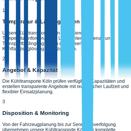
1
Temperatur & Ladung prüfen
Unsere Kühltransporte Köln analysieren
Temperaturanforderungen, Lieferzeiten, Warenart und
Transportbedingungen, um die passende
Kühlfahrzeuglösung bereitzustellen.
2
Angebot & Kapazität
Die Kühltransporte Köln prüfen verfügbare Kapazitäten und
erstellen transparente Angebote mit realistischer Laufzeit und
flexibler Einsatzplanung.
3
Disposition & Monitoring
Von der Fahrzeugplanung bis zur Sendungsverfolgung
übernehmen unsere Kühltransporte Köln die komplette