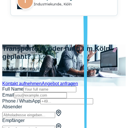
T
Industriekunde, Köln
Transporte in oder rund um Köln
geplant?
Nennen Sie uns Relation, Zeitfenster und Ladung — wir
melden uns schnell mit einem klaren Angebot.
Kontakt aufnehmen
Angebot anfragen
Full Name
Email
Phone / WhatsApp
Absender
Empfänger