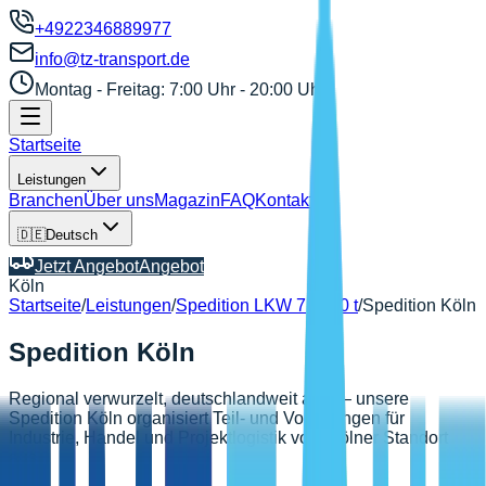
+4922346889977
info@tz-transport.de
Montag - Freitag: 7:00 Uhr - 20:00 Uhr
Startseite
Leistungen
Branchen
Über uns
Magazin
FAQ
Kontakt
🇩🇪
Deutsch
Jetzt Angebot
Angebot
Köln
Startseite
/
Leistungen
/
Spedition LKW 7,5–40 t
/
Spedition Köln
Spedition Köln
Regional verwurzelt, deutschlandweit aktiv – unsere
Spedition Köln organisiert Teil- und Volladungen für
Industrie, Handel und Projektlogistik vom Kölner Standort
aus.