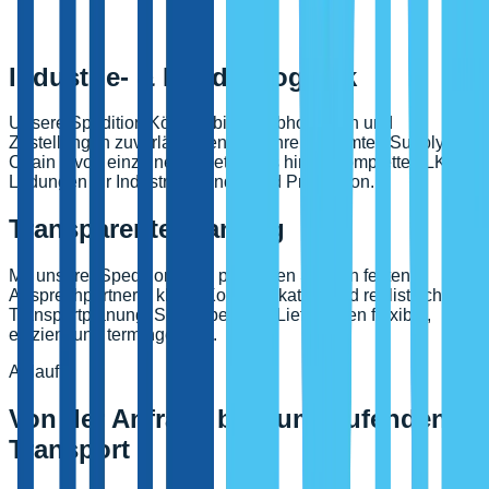
Industrie- & Handelslogistik
Unsere Spedition Köln verbindet Abholungen und
Zustellungen zuverlässig entlang Ihrer gesamten Supply
Chain – von einzelnen Paletten bis hin zu kompletten LKW-
Ladungen für Industrie, Handel und Produktion.
Transparente Planung
Mit unserer Spedition Köln profitieren Sie von festen
Ansprechpartnern, klarer Kommunikation und realistischer
Transportplanung. So bleiben Ihre Lieferketten flexibel,
effizient und termingerecht.
Ablauf
Von der Anfrage bis zum laufenden
Transport