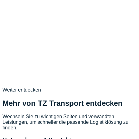
03
.
Bietet Ihre Spedition Köln auch europaweite Transporte an?
Antwort:
04
.
Wie kann ich meine Sendung verfolgen?
Antwort:
Noch Fragen?
+4922346889977
Kontakt >>
»
Weiter entdecken
Mehr von TZ Transport entdecken
Wechseln Sie zu wichtigen Seiten und verwandten
Leistungen, um schneller die passende Logistiklösung zu
finden.