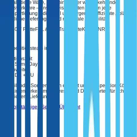
Ob palettierte Ware, Maschinen oder wiederkehrende
Werksverkehre – unsere Disponenten planen jede
Transportlösung individuell und sorgen für effiziente Abläufe,
pünktliche Lieferungen und maximale Flexibilität.
7,5–40 T Flotte
FTL & LTL Transporte
Köln & NRW
Ihr Speditionsteam in Köln
Reaktionszeit
Same Day
Reichweite
DE + EU
Bei Eil- oder Sonderfahrten ergänzt unsere Spedition Köln
den Linienverkehr mit Express- und Direktfahrten für schnelle
und sichere Lieferungen.
Zur vollständigen Service-Übersicht