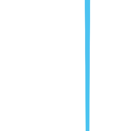
Persönliche Übergabe an autorisierte Empfänger
Unsere Lösungen
Same-Day-Zustellung in definierten Zonen
Versiegelte Sicherheitsbehältnisse und
Vertraulichkeitsverpflichtung
Digitaler Zustellnachweis mit Zeitstempel und
Unterschrift
Persönliche Übergabe – quittiert und
nachvollziehbar
Banken & Großunternehmen
Wichtige Herausforderungen