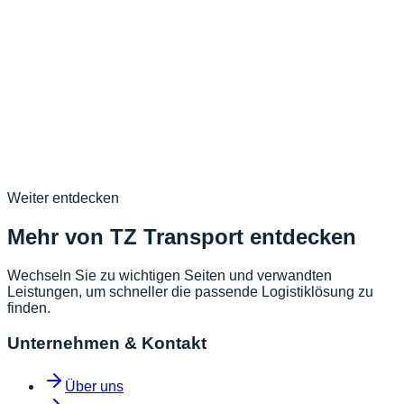
Antwort:
Noch Fragen?
+4922346889977
Kontakt >>
»
Weiter entdecken
Mehr von TZ Transport entdecken
Wechseln Sie zu wichtigen Seiten und verwandten
Leistungen, um schneller die passende Logistiklösung zu
finden.
Unternehmen & Kontakt
Über uns