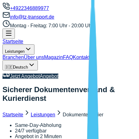
+4922346889977
info@tz-transport.de
Montag - Freitag: 7:00 Uhr - 20:00 Uhr
Startseite
Leistungen
Branchen
Über uns
Magazin
FAQ
Kontakt
🇩🇪
Deutsch
Jetzt Angebot
Angebot
Sicherer Dokumentenversand &
Kurierdienst
Startseite
Leistungen
Dokumentenkurier
Same-Day-Abholung
24/7 verfügbar
Angebot in 2 Minuten