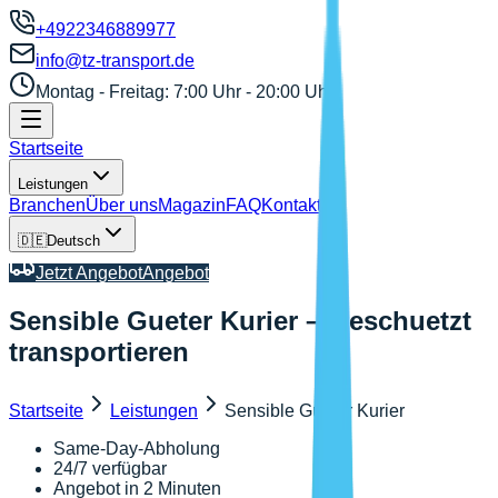
+4922346889977
info@tz-transport.de
Montag - Freitag: 7:00 Uhr - 20:00 Uhr
Startseite
Leistungen
Branchen
Über uns
Magazin
FAQ
Kontakt
🇩🇪
Deutsch
Jetzt Angebot
Angebot
Sensible Gueter Kurier – Geschuetzt
transportieren
Startseite
Leistungen
Sensible Gueter Kurier
Same-Day-Abholung
24/7 verfügbar
Angebot in 2 Minuten