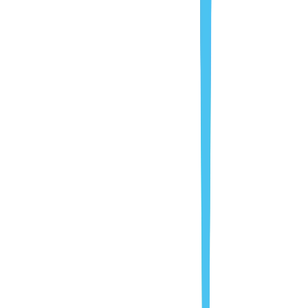
Klimageschützte Behälter auf Anfrage verfügbar
Persönliche Übergabe durch geschulten Kurier
Vollständige Versicherungsoptionen für Wertgut
Elektronik & Prototypen
Wichtige Herausforderungen
Erschütterungs- und elektrostatische
Schutzanforderungen
Vertraulichkeit bei Prototypen und
Entwicklungsprodukten
Lückenlose Dokumentation für Qualitätssicherung
Unsere Lösungen