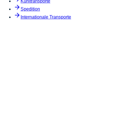
Kühltransporte
Spedition
Internationale Transporte
Ihre Kontaktdaten
Name
E-mail
Telefonnummer
Sendung